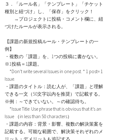
３．「ルール名」「テンプレート」「チケット
種別と紐づけ」し、「保存」をクリック！
→プロジェクトに投稿・コメント欄に、紐
づけたルールが表示される。
【課題の新規投稿ルール・テンプレートの一
例】
・複数の「課題」を、1つの投稿に書かない。
※1投稿＝1課題。
*Don’t write several Issues in one post. * 1 post= 1
Issue.
・課題のタイトル：読む人が、「課題」と理解
できる一文（50文字以内を推奨）で記載する。
※例：～できていない。～の確認待ち。
*Issue Title: Use phrase that is obvious that it’s an
Issue （in less than 50 characters）
・課題の内容：背景・影響、複数の解決策案を
記載する。可能な範囲で、解決策それぞれのメ
リット・デメリットも追記する。