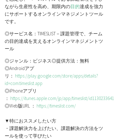
ながら生産性を高め、期限内の
目的
達成を強力
にサポートするオンラインマネジメントツール
です。
◎サービス名：TIMESLIST－
課題管理で、チーム
の目的達成を支えるオンラインマネジメントツ
ール
◎ジャンル：ビジネス◎提供方法：無料
◎Androidアプ
リ：
https://play.google.com/store/apps/details?
id=com.timeslist.app
◎iPhoneアプリ
：
https://itunes.apple.com/jp/app/timeslist/id1130233641
◎Web版URL ：
https://timeslist.com/
▼特におススメしたい方
・課題解決力を上げたい、課題解決の方法をツ
ールを使って学びたい