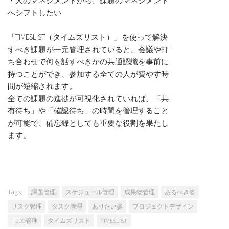
・人のマネジメントから、課題のマネジメント
へシフトしたい
「TIMESLIST（タイムズリスト）」を使って解決
すべき課題が一元管理されていると、会議や打
ち合わせで何を話すべきかの共通認識を事前に
持つことができ、参加する全ての人が費やす時
間が短縮されます。
全ての課題の進捗が可視化されていれば、「共
有待ち」や「確認待ち」の時間を管理すること
が可能で、備忘録としても重要な役割を果たし
ます。
Tags:
課題管理
スケジュール管理
成果物管理
あるべき姿
リスク管理
タスク管理
ありたい姿
プロジェクトデザイン
TODO管理
タイムズリスト
TIMESLIST