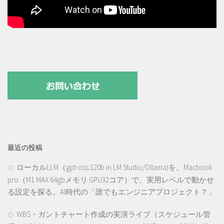
最近の投稿
ローカルLLM（gpt-oss:120b in LM Studio/Ollama)を、Macbook
pro（M1 MAX 64gbメモリ GPU32コア）で、実用レベルで動かせ
る設定を探る。AI時代の「誰でもエンジニアプロジェクト？」
WBS・ガントチャート作成の実演ライブ（スケジュール管