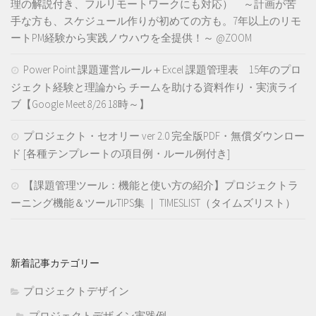
理の解説付き、フルリモートワークにも対応） ～計画が苦
手な方も、スケジュール作りが初めての方も。7年以上のリモ
ートPM経験から実践ノウハウを全提供！～ @ZOOM
Power Point 課題運営ルール＋Excel 課題管理表 15年のプロ
ジェクト経験と理論から チームを助ける資料作り・実演ライ
ブ【Google Meet 8/26 18時～】
プロジェクト・セオリー ver 2.0 完全版PDF・無償ダウンロー
ド [各種テンプレートの項目例・ルール例付き]
【課題管理ツール：機能と使い方の紹介】プロジェクトラ
ーニング機能＆ツールTIPS集 ｜ TIMESLIST（タイムズリスト）
新着記事カテゴリー
プロジェクトデザイン
プロジェクトデザイン実践例