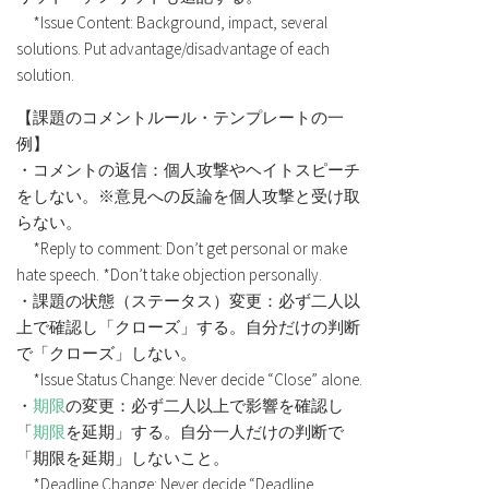
*Issue Content: Background, impact, several
solutions. Put advantage/disadvantage of each
solution.
【課題のコメントルール・テンプレートの一
例】
・コメントの返信：個人攻撃やヘイトスピーチ
をしない。※意見への反論を個人攻撃と受け取
らない。
*Reply to comment: Don’t get personal or make
hate speech. *Don’t take objection personally.
・課題の状態（ステータス）変更：必ず二人以
上で確認し「クローズ」する。自分だけの判断
で「クローズ」しない。
*Issue Status Change: Never decide “Close” alone.
・
期限
の変更：必ず二人以上で影響を確認し
「
期限
を延期」する。自分一人だけの判断で
「期限を延期」しないこと。
*Deadline Change: Never decide “Deadline