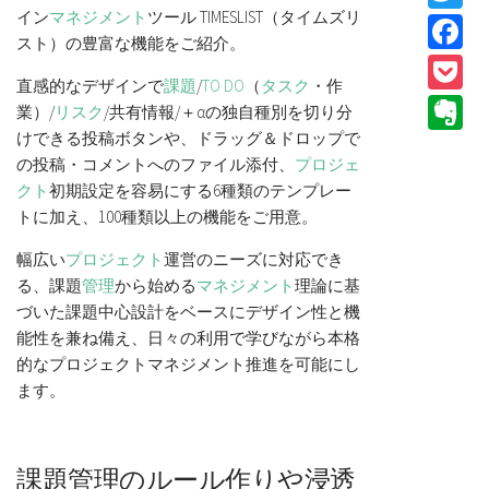
イン
マネジメント
ツール TIMESLIST（タイムズリ
F
スト）の豊富な機能をご紹介。
P
直感的なデザインで
課題
/
TO DO
（
タスク
・作
E
業）/
リスク
/共有情報/＋αの独自種別を切り分
けできる投稿ボタンや、ドラッグ＆ドロップで
の投稿・コメントへのファイル添付、
プロジェ
クト
初期設定を容易にする6種類のテンプレー
トに加え、100種類以上の機能をご用意。
幅広い
プロジェクト
運営のニーズに対応でき
る、課題
管理
から始める
マネジメント
理論に基
づいた課題中心設計をベースにデザイン性と機
能性を兼ね備え、日々の利用で学びながら本格
的なプロジェクトマネジメント推進を可能にし
ます。
課題管理のルール作りや浸透