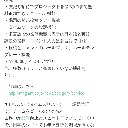
・友だち招待でプロジェクトを最大5つまで無
料追加できるクーポン機能
・課題の新規投稿ツアー機能
・タイムゾーンの設定機能
・多言語での投稿機能（表示は日本語と英語、
課題の投稿・コメント入力は多言語で可能）
・投稿とコメントのルールブック、ルールテン
プレート機能
・ANDROID / IPHONEアプリ
他、多数（リリース発表していない機能あ
り）。
詳細はこちら
http://mngmnt.co.jp/news/category/service
▼TIMESLIST（タイムズリスト）｜ 課題管理
で、チームをゴールのその先へ
世界中が
品質
向上とスピードアップしていく中
で、日本のシゴトでも年々要求と期限が高くな