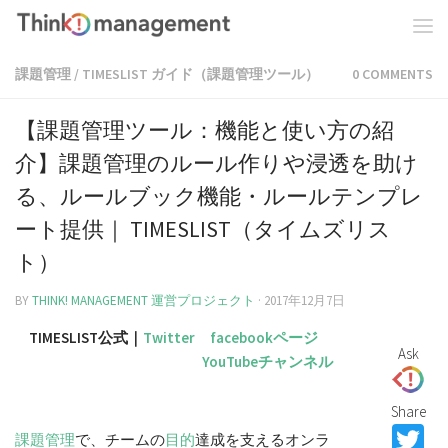
課題管理
/
TIMESLIST ガイド（課題管理ツール）
0 COMMENTS
【課題管理ツール：機能と使い方の紹
介】課題管理のルール作りや浸透を助け
る、ルールブック機能・ルールテンプレ
ート提供｜ TIMESLIST（タイムズリス
ト）
BY
THINK! MANAGEMENT 運営プロジェクト
·
2017年12月7日
TIMESLIST公式｜
Twitter
facebookページ
Ask
YouTubeチャンネル
Share
T
課題
管理
で、チームの
目的
達成を支えるオンラ