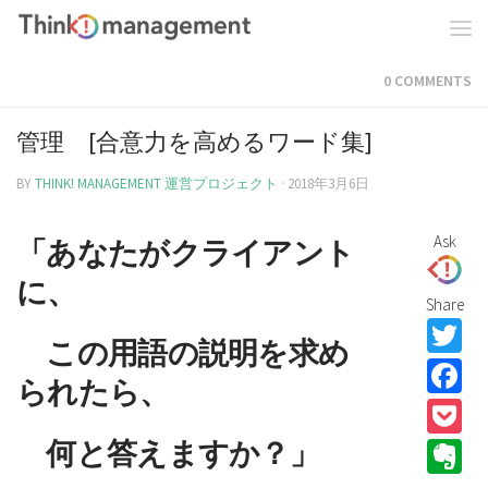
0 COMMENTS
管理 [合意力を高めるワード集]
BY
THINK! MANAGEMENT 運営プロジェクト
·
2018年3月6日
Ask
「
あなたがクライアント
に、
Share
T
この用語の説明を求め
F
られたら、
P
何と答えますか？」
E