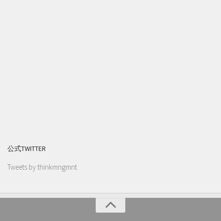
公式TWITTER
Tweets by thinkmngmnt