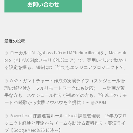
最近の投稿
ローカルLLM（gpt-oss:120b in LM Studio/Ollama)を、Macbook
pro（M1 MAX 64gbメモリ GPU32コア）で、実用レベルで動かせ
る設定を探る。AI時代の「誰でもエンジニアプロジェクト？」
WBS・ガントチャート作成の実演ライブ（スケジュール管
理の解説付き、フルリモートワークにも対応） ～計画が苦
手な方も、スケジュール作りが初めての方も。7年以上のリモ
ートPM経験から実践ノウハウを全提供！～ @ZOOM
Power Point 課題運営ルール＋Excel 課題管理表 15年のプロ
ジェクト経験と理論から チームを助ける資料作り・実演ライ
ブ【Google Meet 8/26 18時～】