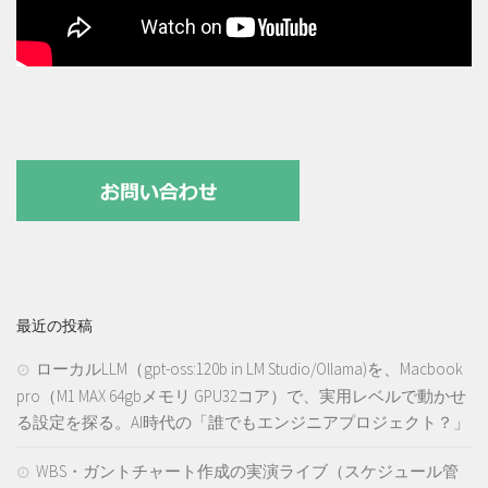
最近の投稿
ローカルLLM（gpt-oss:120b in LM Studio/Ollama)を、Macbook
pro（M1 MAX 64gbメモリ GPU32コア）で、実用レベルで動かせ
る設定を探る。AI時代の「誰でもエンジニアプロジェクト？」
WBS・ガントチャート作成の実演ライブ（スケジュール管