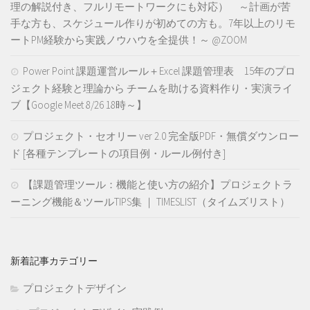
理の解説付き、フルリモートワークにも対応） ～計画が苦
手な方も、スケジュール作りが初めての方も。7年以上のリモ
ートPM経験から実践ノウハウを全提供！～ @ZOOM
Power Point 課題運営ルール＋Excel 課題管理表 15年のプロ
ジェクト経験と理論から チームを助ける資料作り・実演ライ
ブ【Google Meet 8/26 18時～】
プロジェクト・セオリー ver 2.0 完全版PDF・無償ダウンロー
ド [各種テンプレートの項目例・ルール例付き]
【課題管理ツール：機能と使い方の紹介】プロジェクトラ
ーニング機能＆ツールTIPS集 ｜ TIMESLIST（タイムズリスト）
新着記事カテゴリー
プロジェクトデザイン