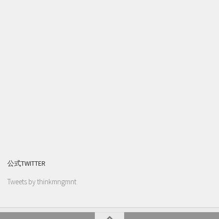
公式TWITTER
Tweets by thinkmngmnt