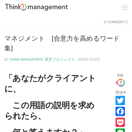
0 COMMENTS
マネジメント [合意力を高めるワード
集]
BY
THINK! MANAGEMENT 運営プロジェクト
·
2018年3月6日
Ask
「
あなたがクライアント
に、
Share
T
この用語の説明を求め
F
られたら、
P