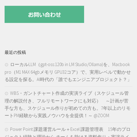
最近の投稿
ローカルLLM（gpt-oss:120b in LM Studio/Ollama)を、Macbook
pro（M1 MAX 64gbメモリ GPU32コア）で、実用レベルで動かせ
る設定を探る。AI時代の「誰でもエンジニアプロジェクト？」
WBS・ガントチャート作成の実演ライブ（スケジュール管
理の解説付き、フルリモートワークにも対応） ～計画が苦
手な方も、スケジュール作りが初めての方も。7年以上のリモ
ートPM経験から実践ノウハウを全提供！～ @ZOOM
Power Point 課題運営ルール＋Excel 課題管理表 15年のプロ
ジェクト経験と理論から チームを助ける資料作り・実演ライ