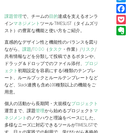
F
課題
管理
で、チームの
目的
達成を支えるオンラ
P
イン
マネジメント
ツール TIMESLIST（タイムズリ
E
スト）の豊富な機能と使い方をご紹介。
直感的なデザイン性と機能性のバランスを図り
ながら、
課題
/
TO DO
（
タスク
・作業）/
リスク
/
共有情報などを分類して投稿できるボタンや、
ドラッグ＆ドロップでのファイル添付、
プロジ
ェクト
初期設定を容易にする6種類のテンプレ
ート、ルールブックとルールテンプレートなど
など、Slack連携も含め100種類以上の機能をご
用意。
個人の活動から長期間・大規模な
プロジェクト
運営まで、課題
管理
から始めるプロジェクト
マ
ネジメント
のノウハウと理論をベースにした、
多様なニーズに対応できるツールがTIMESLISTで
す。日々の実践での利用で、学びながら本格的