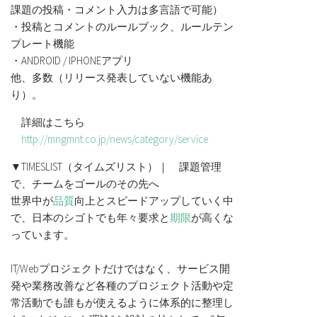
課題の投稿・コメント入力は多言語で可能）
・投稿とコメントのルールブック、ルールテン
プレート機能
・ANDROID / IPHONEアプリ
他、多数（リリース発表していない機能あ
り）。
詳細はこちら
http://mngmnt.co.jp/news/category/service
▼TIMESLIST（タイムズリスト）｜ 課題管理
で、チームをゴールのその先へ
世界中が
品質
向上とスピードアップしていく中
で、日本のシゴトでも年々要求と
期限
が高くな
っています。
IT/Webプロジェクトだけではなく、サービス開
発や業務改善など各種のプロジェクト活動や定
常活動でも誰もが使えるように体系的に整理し