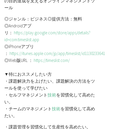
の目的達成を支えるオンラインマネジメントツ
ール
◎ジャンル：ビジネス◎提供方法：無料
◎Androidアプ
リ：
https://play.google.com/store/apps/details?
id=com.timeslist.app
◎iPhoneアプリ
：
https://itunes.apple.com/jp/app/timeslist/id1130233641
◎Web版URL ：
https://timeslist.com/
▼特におススメしたい方
・課題解決力を上げたい、課題解決の方法をツ
ールを使って学びたい
・セルフマネジメント
技術
を習慣化して高めた
い。
・チームのマネジメント
技術
を習慣化して高め
たい。
・課題管理を習慣化して生産性を高めたい。