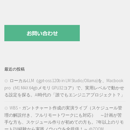
最近の投稿
ローカルLLM（gpt-oss:120b in LM Studio/Ollama)を、Macbook
pro（M1 MAX 64gbメモリ GPU32コア）で、実用レベルで動かせ
る設定を探る。AI時代の「誰でもエンジニアプロジェクト？」
WBS・ガントチャート作成の実演ライブ（スケジュール管
理の解説付き、フルリモートワークにも対応） ～計画が苦
手な方も、スケジュール作りが初めての方も。7年以上のリモ
ートPM経験から実践ノウハウを全提供！～ @ZOOM