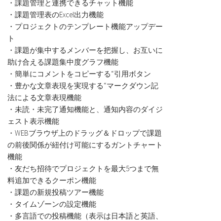
・課題管理と連携できるチャット機能
・課題管理表のExcel出力機能
・プロジェクトのテンプレート機能アップデー
ト
・課題が集中するメンバーを把握し、お互いに
助け合える課題集中度グラフ機能
・簡単にコメントをコピーする“引用ボタン
・豊かな文章表現を実現する“マークダウン記
法による文章表現機能
・未読・未完了通知機能と、通知内容のダイジ
ェスト表示機能
・WEBブラウザ上のドラッグ＆ドロップで課題
の前後関係が紐付け可能にするガントチャート
機能
・友だち招待でプロジェクトを最大5つまで無
料追加できるクーポン機能
・課題の新規投稿ツアー機能
・タイムゾーンの設定機能
・多言語での投稿機能（表示は日本語と英語、