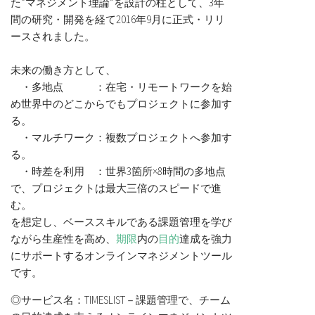
た”マネジメント理論”を設計の柱として、3年
間の研究・開発を経て2016年9月に正式・リリ
ースされました。
未来の働き方として、
・多地点 ：在宅・リモートワークを始
め世界中のどこからでもプロジェクトに参加す
る。
・マルチワーク：複数プロジェクトへ参加す
る。
・時差を利用 ：世界3箇所×8時間の多地点
で、プロジェクトは最大三倍のスピードで進
む。
を想定し、ベーススキルである課題管理を学び
ながら生産性を高め、
期限
内の
目的
達成を強力
にサポートするオンラインマネジメントツール
です。
◎サービス名：TIMESLIST－
課題管理で、チーム