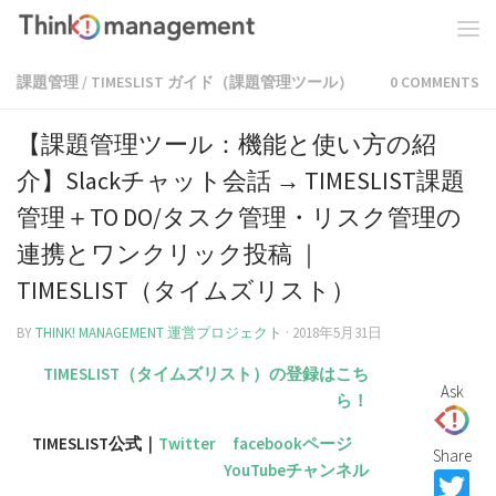
課題管理
/
TIMESLIST ガイド（課題管理ツール）
0 COMMENTS
【課題管理ツール：機能と使い方の紹
介】Slackチャット会話 → TIMESLIST課題
管理＋TO DO/タスク管理・リスク管理の
連携とワンクリック投稿 ｜
TIMESLIST（タイムズリスト）
BY
THINK! MANAGEMENT 運営プロジェクト
·
2018年5月31日
TIMESLIST（タイムズリスト）の登録はこち
Ask
ら！
TIMESLIST公式｜
Twitter
facebookページ
Share
YouTubeチャンネル
T