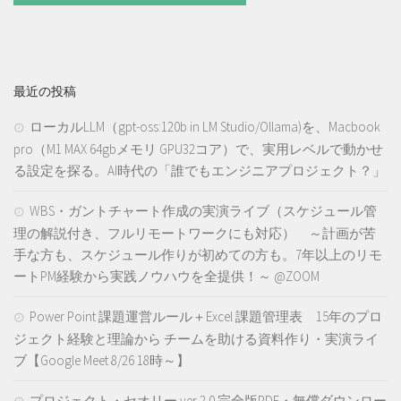
最近の投稿
ローカルLLM（gpt-oss:120b in LM Studio/Ollama)を、Macbook
pro（M1 MAX 64gbメモリ GPU32コア）で、実用レベルで動かせ
る設定を探る。AI時代の「誰でもエンジニアプロジェクト？」
WBS・ガントチャート作成の実演ライブ（スケジュール管
理の解説付き、フルリモートワークにも対応） ～計画が苦
手な方も、スケジュール作りが初めての方も。7年以上のリモ
ートPM経験から実践ノウハウを全提供！～ @ZOOM
Power Point 課題運営ルール＋Excel 課題管理表 15年のプロ
ジェクト経験と理論から チームを助ける資料作り・実演ライ
ブ【Google Meet 8/26 18時～】
プロジェクト・セオリー ver 2.0 完全版PDF・無償ダウンロー