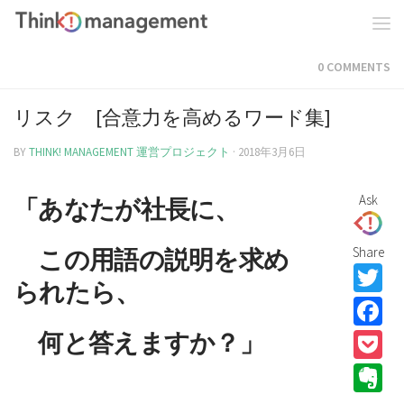
0 COMMENTS
リスク [合意力を高めるワード集]
BY
THINK! MANAGEMENT 運営プロジェクト
·
2018年3月6日
Ask
「
あなたが社長に、
この用語の説明を求め
Share
T
られたら、
F
何と答えますか？」
P
E