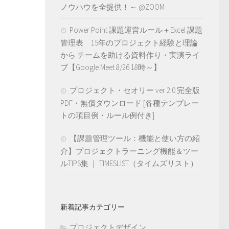
ノウハウを全提供！～ @ZOOM
Power Point 課題運営ルール＋Excel 課題
管理表 15年のプロジェクト経験と理論
から チームを助ける資料作り・実演ライ
ブ【Google Meet 8/26 18時～】
プロジェクト・セオリー ver 2.0 完全版
PDF・無償ダウンロード [各種テンプレー
トの項目例・ルール例付き]
【課題管理ツール：機能と使い方の紹
介】プロジェクトラーニング機能＆ツー
ルTIPS集 ｜ TIMESLIST（タイムズリスト）
新着記事カテゴリー
プロジェクトデザイン