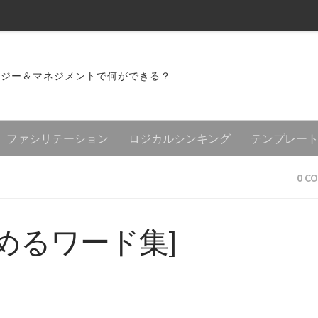
ロジー＆マネジメントで何ができる？
ファシリテーション
ロジカルシンキング
テンプレー
0 C
めるワード集]