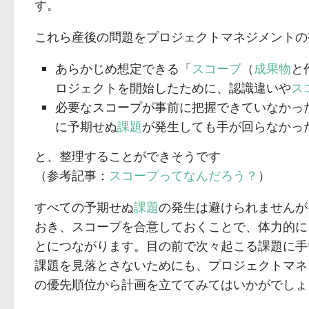
す。
これら産後の問題をプロジェクトマネジメントの
あらかじめ想定できる「
スコープ
（
成果物
と
ロジェクトを開始したために、認識違いや
ス
必要なスコープが事前に把握できていなかっ
に予期せぬ
課題
が発生しても手が回らなかっ
と、整理することができそうです
（参考記事：
スコープってなんだろう？
）
すべての予期せぬ
課題
の発生は避けられませんが
おき、スコープを合意しておくことで、体力的に
とにつながります。目の前で次々起こる課題に手
課題を見落とさないためにも、プロジェクトマネ
の優先順位から計画を立ててみてはいかがでしょ