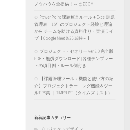
ノウハウを全提供！～ @ZOOM
Power Point 課題運営ルール＋Excel 課題
管理表 15年のプロジェクト経験と理論
から チームを助ける資料作り・実演ライ
ブ【Google Meet 8/26 18時～】
プロジェクト・セオリー ver 2.0 完全版
PDF・無償ダウンロード [各種テンプレー
トの項目例・ルール例付き]
【課題管理ツール：機能と使い方の紹
介】プロジェクトラーニング機能＆ツー
ルTIPS集 ｜ TIMESLIST（タイムズリスト）
新着記事カテゴリー
プロジェクトデザイン