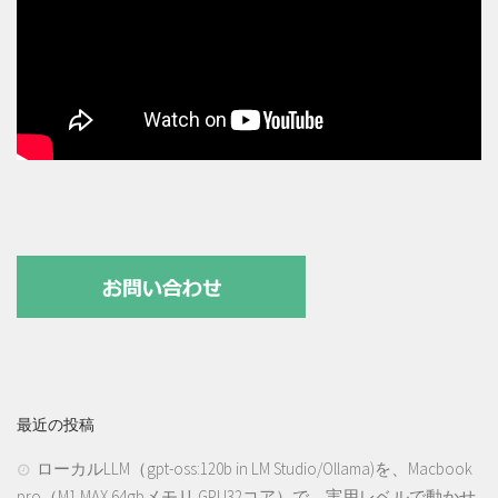
最近の投稿
ローカルLLM（gpt-oss:120b in LM Studio/Ollama)を、Macbook
pro（M1 MAX 64gbメモリ GPU32コア）で、実用レベルで動かせ