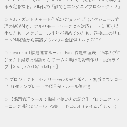
る設定を探る。AI時代の「誰でもエンジニアプロジェクト？」
WBS・ガントチャート作成の実演ライブ（スケジュール管
理の解説付き、フルリモートワークにも対応） ～計画が苦
手な方も、スケジュール作りが初めての方も。7年以上のリモ
ートPM経験から実践ノウハウを全提供！～ @ZOOM
Power Point 課題運営ルール＋Excel 課題管理表 15年のプロ
ジェクト経験と理論から チームを助ける資料作り・実演ライ
ブ【Google Meet 8/26 18時～】
プロジェクト・セオリー ver 2.0 完全版PDF・無償ダウンロー
ド [各種テンプレートの項目例・ルール例付き]
【課題管理ツール：機能と使い方の紹介】プロジェクトラ
ーニング機能＆ツールTIPS集 ｜ TIMESLIST（タイムズリスト）