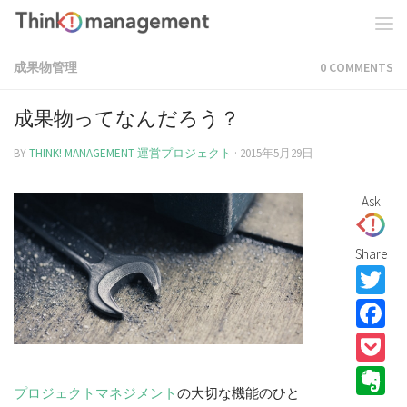
成果物管理
0 COMMENTS
成果物ってなんだろう？
BY
THINK! MANAGEMENT 運営プロジェクト
·
2015年5月29日
Ask
Share
T
F
P
E
プロジェクト
マネジメント
の大切な機能のひと