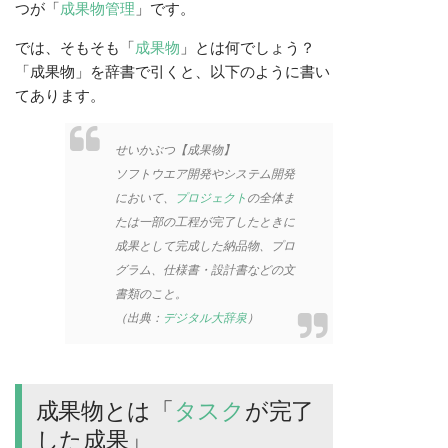
つが「
成果物
管理
」です。
では、そもそも「
成果物
」とは何でしょう？
「成果物」を辞書で引くと、以下のように書い
てあります。
せいかぶつ【成果物】
ソフトウエア開発やシステム開発
において、
プロジェクト
の全体ま
たは一部の工程が完了したときに
成果として完成した納品物、プロ
グラム、仕様書・設計書などの文
書類のこと。
（出典：
デジタル大辞泉
）
成果物とは「
タスク
が完了
した成果」