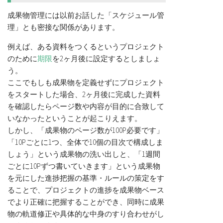
成果物管理には以前お話した「スケジュール管
理」とも密接な関係があります。
例えば、ある資料をつくるというプロジェクト
のために
期限
を2ヶ月後に設定するとしましょ
う。
ここでもしも成果物を定義せずにプロジェクト
をスタートした場合、2ヶ月後に完成した資料
を確認したらページ数や内容が目的に合致して
いなかったということが起こりえます。
しかし、「成果物のページ数が100P必要です」
「10Pごとに1つ、全体で10個の目次で構成しま
しょう」という成果物の洗い出しと、「1週間
ごとに10Pずつ書いていきます」という成果物
を元にした進捗把握の基準・ルールの策定をす
ることで、プロジェクトの進捗を成果物ベース
でより正確に把握することができ、同時に成果
物の軌道修正や具体的な中身のすり合わせがし