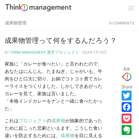
成果物管理
0 COMMENTS
成果物管理って何をするんだろう？
BY
THINK! MANAGEMENT 運営プロジェクト
·
2016年7月29日
家族に「カレーが食べたい」と言われたので、
Ask
あなたはにんじん、たまねぎ、じゃがいも、牛
肉をひと口大に切り、お鍋でコトコト煮てカレ
ーライスをつくりました。しかしできあがった
Share
T
カレーを見て、家族は言いました。
「本格インドカレーをナンと一緒に食べたかっ
F
た」
P
これは
プロジェクト
の
成果物
が抽象的であった
E
ために起こった悲劇といえます。こうした食い
違いを防止するためには、
成果物
を目に見える