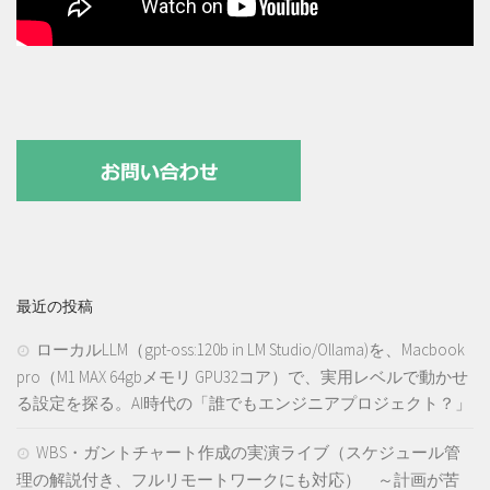
最近の投稿
ローカルLLM（gpt-oss:120b in LM Studio/Ollama)を、Macbook
pro（M1 MAX 64gbメモリ GPU32コア）で、実用レベルで動かせ
る設定を探る。AI時代の「誰でもエンジニアプロジェクト？」
WBS・ガントチャート作成の実演ライブ（スケジュール管
理の解説付き、フルリモートワークにも対応） ～計画が苦