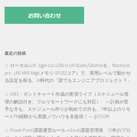
最近の投稿
ローカルLLM（gpt-oss:120b in LM Studio/Ollama)を、Macbook
pro（M1 MAX 64gbメモリ GPU32コア）で、実用レベルで動かせ
る設定を探る。AI時代の「誰でもエンジニアプロジェクト？」
WBS・ガントチャート作成の実演ライブ（スケジュール管
理の解説付き、フルリモートワークにも対応） ～計画が苦
手な方も、スケジュール作りが初めての方も。7年以上のリモ
ートPM経験から実践ノウハウを全提供！～ @ZOOM
Power Point 課題運営ルール＋Excel 課題管理表 15年のプロ