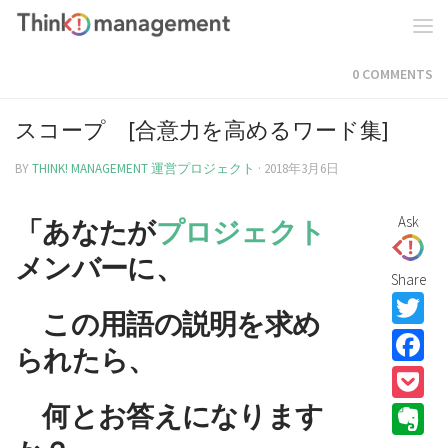
0 COMMENTS
スコープ [合意力を高めるワード集]
BY
THINK! MANAGEMENT 運営プロジェクト
·
2018年3月6日
Ask
「
あなたが
プロジェクト
メンバーに、
Share
T
この用語の説明を求め
F
られたら、
P
何とお答えになります
E