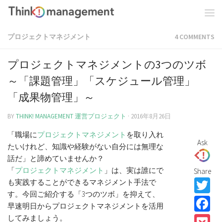
プロジェクトマネジメント
4 COMMENTS
プロジェクトマネジメントの3つのツボ
～「課題管理」「スケジュール管理」
「成果物管理」～
BY
THINK! MANAGEMENT 運営プロジェクト
·
2016年8月26日
「職場に
プロジェクト
マネジメント
を取り入れ
Ask
たいけれど、知識や経験がない自分には無理な
話だ」と諦めていませんか？
「
プロジェクト
マネジメント
」は、実は誰にで
Share
T
も実践することができるマネジメント手法で
す。今回ご紹介する「3つのツボ」を抑えて、
F
早速明日からプロジェクトマネジメントを活用
してみましょう。