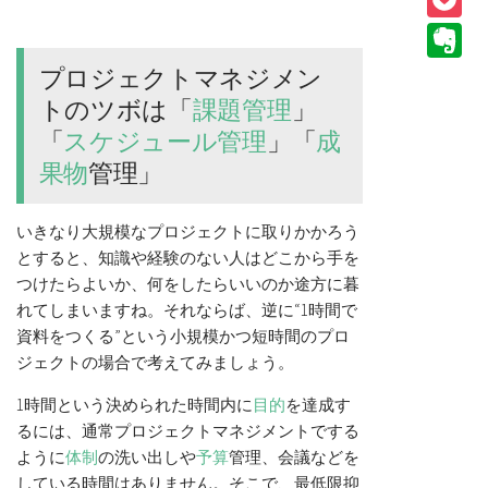
P
E
プロジェクトマネジメン
トのツボは「
課題
管理
」
「
スケジュール
管理
」「
成
果物
管理」
いきなり大規模なプロジェクトに取りかかろう
とすると、知識や経験のない人はどこから手を
つけたらよいか、何をしたらいいのか途方に暮
れてしまいますね。それならば、逆に“1時間で
資料をつくる”という小規模かつ短時間のプロ
ジェクトの場合で考えてみましょう。
1時間という決められた時間内に
目的
を達成す
るには、通常プロジェクトマネジメントでする
ように
体制
の洗い出しや
予算
管理、会議などを
している時間はありません。そこで、最低限抑