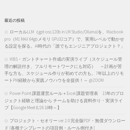
最近の投稿
ローカルLLM（gpt-oss:120b in LM Studio/Ollama)を、Macbook
pro（M1 MAX 64gbメモリ GPU32コア）で、実用レベルで動かせ
る設定を探る。AI時代の「誰でもエンジニアプロジェクト？」
WBS・ガントチャート作成の実演ライブ（スケジュール管
理の解説付き、フルリモートワークにも対応） ～計画が苦
手な方も、スケジュール作りが初めての方も。7年以上のリモ
ートPM経験から実践ノウハウを全提供！～ @ZOOM
Power Point 課題運営ルール＋Excel 課題管理表 15年のプロ
ジェクト経験と理論から チームを助ける資料作り・実演ライ
ブ【Google Meet 8/26 18時～】
プロジェクト・セオリー ver 2.0 完全版PDF・無償ダウンロー
ド [各種テンプレートの項目例・ルール例付き]