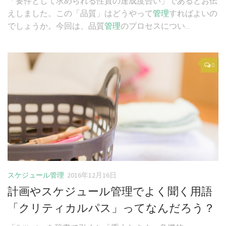
「要件として求められる性質の達成度合い」であるとお伝
えしました。この「品質」はどうやって
管理
すればよいの
でしょうか。今回は、品質
管理
のプロセスについ...
0
スケジュール管理
2016年12月16日
計画やスケジュール管理でよく聞く用語
「クリティカルパス」ってなんだろう？