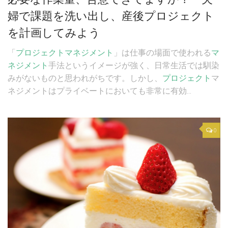
婦で課題を洗い出し、産後プロジェクト
を計画してみよう
「
プロジェクト
マネジメント
」は仕事の場面で使われる
マ
ネジメント
手法というイメージが強く、日常生活では馴染
みがないものと思われがちです。しかし、
プロジェクト
マ
ネジメントはプライベートにおいても非常に有効...
0