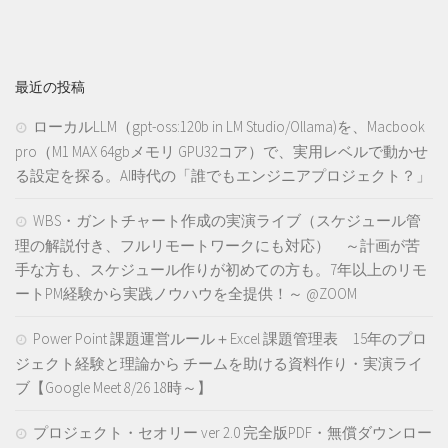
最近の投稿
ローカルLLM（gpt-oss:120b in LM Studio/Ollama)を、Macbook
pro（M1 MAX 64gbメモリ GPU32コア）で、実用レベルで動かせ
る設定を探る。AI時代の「誰でもエンジニアプロジェクト？」
WBS・ガントチャート作成の実演ライブ（スケジュール管
理の解説付き、フルリモートワークにも対応） ～計画が苦
手な方も、スケジュール作りが初めての方も。7年以上のリモ
ートPM経験から実践ノウハウを全提供！～ @ZOOM
Power Point 課題運営ルール＋Excel 課題管理表 15年のプロ
ジェクト経験と理論から チームを助ける資料作り・実演ライ
ブ【Google Meet 8/26 18時～】
プロジェクト・セオリー ver 2.0 完全版PDF・無償ダウンロー