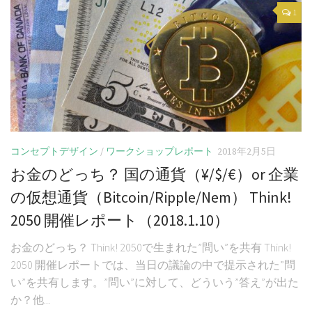
1
コンセプトデザイン
/
ワークショップレポート
2018年2月5日
お金のどっち？ 国の通貨（¥/$/€）or 企業
の仮想通貨（Bitcoin/Ripple/Nem） Think!
2050 開催レポート（2018.1.10）
お金のどっち？ Think! 2050で生まれた”問い”を共有 Think!
2050 開催レポートでは、当日の議論の中で提示された”問
い”を共有します。”問い”に対して、どういう”答え”が出た
か？他...