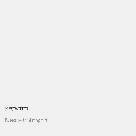
公式TWITTER
Tweets by thinkmngmnt