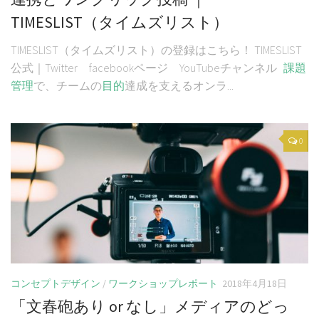
TIMESLIST（タイムズリスト）
TIMESLIST（タイムズリスト）の登録はこちら！ TIMESLIST
公式｜Twitter facebookページ YouTubeチャンネル
課題
管理
で、チームの
目的
達成を支えるオンラ...
0
コンセプトデザイン
/
ワークショップレポート
2018年4月18日
「文春砲あり or なし」メディアのどっ