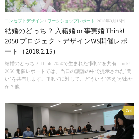
コンセプトデザイン
/
ワークショップレポート
2018年3月16日
結婚のどっち？ 入籍婚 or 事実婚 Think!
2050 プロジェクトデザインWS開催レポ
ート（2018.2.15）
結婚のどっち？ Think! 2050で生まれた”問い”を共有 Think!
2050 開催レポートでは、当日の議論の中で提示された”問
い”を共有します。”問い”に対して、どういう”答え”が出た
か？他...
0