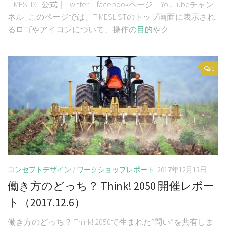
TIMESLIST公式｜Twitter facebookページ YouTubeチャン
ネル このページでは、TIMESLISTのトップ画面に表示され
るロゴやアイコンについて、操作の
目的
やク...
0
コンセプトデザイン
/
ワークショップレポート
2017年12月13日
働き方のどっち？ Think! 2050 開催レポー
ト（2017.12.6）
働き方のどっち？ Think! 2050で生まれた”問い”を共有しま