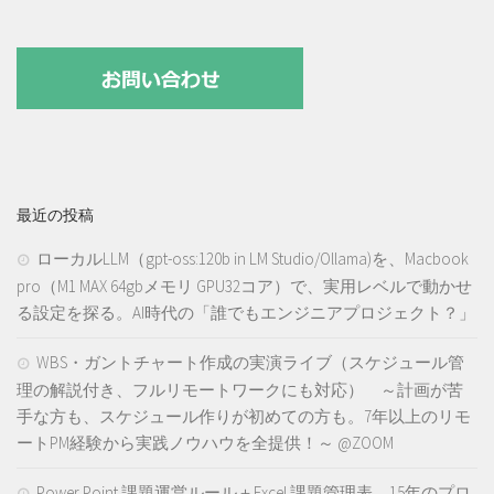
最近の投稿
ローカルLLM（gpt-oss:120b in LM Studio/Ollama)を、Macbook
pro（M1 MAX 64gbメモリ GPU32コア）で、実用レベルで動かせ
る設定を探る。AI時代の「誰でもエンジニアプロジェクト？」
WBS・ガントチャート作成の実演ライブ（スケジュール管
理の解説付き、フルリモートワークにも対応） ～計画が苦
手な方も、スケジュール作りが初めての方も。7年以上のリモ
ートPM経験から実践ノウハウを全提供！～ @ZOOM
Power Point 課題運営ルール＋Excel 課題管理表 15年のプロ