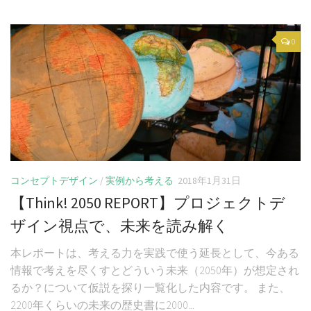
0
コンセプトデザイン
/
実例から考える
2018年1月31日
【Think! 2050 REPORT】プロジェクトデ
ザイン視点で、未来を読み解く
本レポートは、考える力を実践で使う延長として、今ある
情報で考えを尽くすとどういう未来（2050年）が想定され
るか？について仮説を探り一覧化した内容です。 また、
2200年くらいの未来の歴史書に2000...