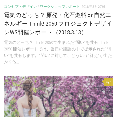
コンセプトデザイン
/
ワークショップレポート
2018年3月27日
電気のどっち？ 原発・化石燃料 or 自然エ
ネルギー Think! 2050 プロジェクトデザイ
ンWS開催レポート（2018.3.13）
電気のどっち？ Think! 2050で生まれた”問い”を共有 Think!
2050 開催レポートでは、当日の議論の中で提示された”問
い”を共有します。”問い”に対して、どういう”答え”が出た
か？他...
0