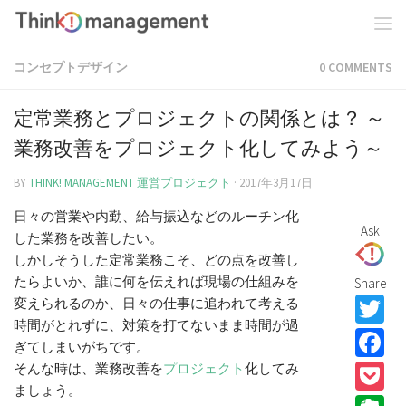
コンセプトデザイン
0 COMMENTS
定常業務とプロジェクトの関係とは？ ～
業務改善をプロジェクト化してみよう～
BY
THINK! MANAGEMENT 運営プロジェクト
·
2017年3月17日
日々の営業や内勤、給与振込などのルーチン化
Ask
した業務を改善したい。
しかしそうした定常業務こそ、どの点を改善し
たらよいか、誰に何を伝えれば現場の仕組みを
Share
T
変えられるのか、日々の仕事に追われて考える
時間がとれずに、対策を打てないまま時間が過
F
ぎてしまいがちです。
P
そんな時は、業務改善を
プロジェクト
化してみ
ましょう。