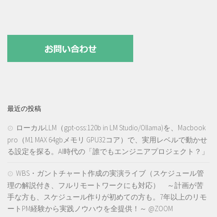
最近の投稿
ローカルLLM（gpt-oss:120b in LM Studio/Ollama)を、Macbook
pro（M1 MAX 64gbメモリ GPU32コア）で、実用レベルで動かせ
る設定を探る。AI時代の「誰でもエンジニアプロジェクト？」
WBS・ガントチャート作成の実演ライブ（スケジュール管
理の解説付き、フルリモートワークにも対応） ～計画が苦
手な方も、スケジュール作りが初めての方も。7年以上のリモ
ートPM経験から実践ノウハウを全提供！～ @ZOOM