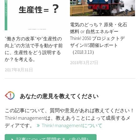
電気のどっち？ 原発・化石
燃料 or 自然エネルギー
Think! 2050 プロジェクトデ
“働き方の改革”や”生産性の
ザインWS開催レポート
向上”の方法で手を動かす前
（2018.3.13）
に、生産性をどう説明する
か？を考える。
2018年3月27日
2017年8月31日
あなたの意見を教えてください
この記事について、質問や意見があれば教えてください！
Think! managementは、教えあうことによって成長するメ
ディアです。
Think! managementについて
記事について質問する（非公開）