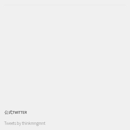
公式TWITTER
Tweets by thinkmngmnt