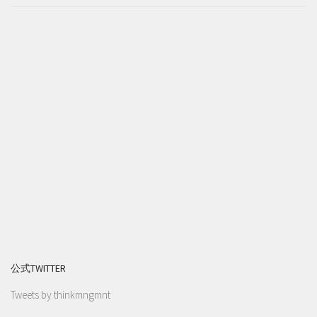
公式TWITTER
Tweets by thinkmngmnt