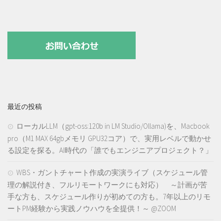
最近の投稿
ローカルLLM（gpt-oss:120b in LM Studio/Ollama)を、Macbook
pro（M1 MAX 64gbメモリ GPU32コア）で、実用レベルで動かせ
る設定を探る。AI時代の「誰でもエンジニアプロジェクト？」
WBS・ガントチャート作成の実演ライブ（スケジュール管
理の解説付き、フルリモートワークにも対応） ～計画が苦
手な方も、スケジュール作りが初めての方も。7年以上のリモ
ートPM経験から実践ノウハウを全提供！～ @ZOOM