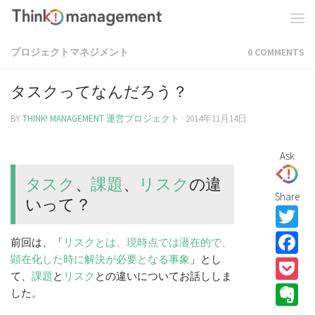
プロジェクトマネジメント
0 COMMENTS
タスクってなんだろう？
BY
THINK! MANAGEMENT 運営プロジェクト
·
2014年11月14日
Ask
タスク
、
課題
、
リスク
の違
Share
いって？
T
F
前回は、「
リスクとは、現時点では潜在的で、
顕在化した時に解決が必要となる事象
」とし
P
て、
課題
と
リスク
との違いについてお話ししま
E
した。