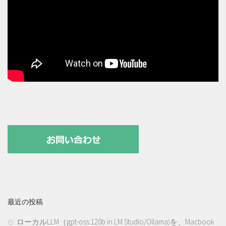
最近の投稿
ローカルLLM（gpt-oss:120b in LM Studio/Ollama)を、Macbook