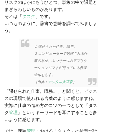
リスクのほかにもうひとつ、事象の中で課題と
まぎらわしいものがあります。
それは「
タスク
」です。
いつものように、辞書で意味を調べてみましょ
う。
１
課せられた仕事。職務。
２
コンピューターで処理される仕
事の単位。ふつう一つのアプリケ
ーションソフトが行っている作業
全体をさす。
（出典：
デジタル大辞泉
）
「課せられた仕事。職務。」と聞くと、ビジネ
スの現場で使われる言葉のように感じますね。
実際に仕事の進め方のコツの一つとして「タス
ク
管理
」というキーワードを耳にすることも多
いように感じます。
では、課題
管理
における「タスク」の位置づけ