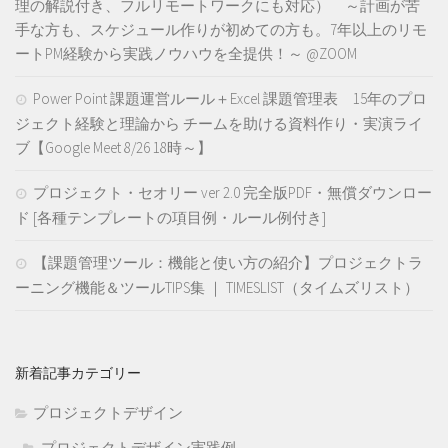
理の解説付き、フルリモートワークにも対応） ～計画が苦
手な方も、スケジュール作りが初めての方も。7年以上のリモ
ートPM経験から実践ノウハウを全提供！～ @ZOOM
Power Point 課題運営ルール＋Excel 課題管理表 15年のプロ
ジェクト経験と理論から チームを助ける資料作り・実演ライ
ブ【Google Meet 8/26 18時～】
プロジェクト・セオリー ver 2.0 完全版PDF・無償ダウンロー
ド [各種テンプレートの項目例・ルール例付き]
【課題管理ツール：機能と使い方の紹介】プロジェクトラ
ーニング機能＆ツールTIPS集 ｜ TIMESLIST（タイムズリスト）
新着記事カテゴリー
プロジェクトデザイン
プロジェクトデザイン実践例