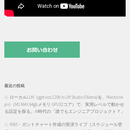
最近の投稿
ローカルLLM（gpt-oss:120b in LM Studio/Ollama)を、Macbook
pro（M1 MAX 64gbメモリ GPU32コア）で、実用レベルで動かせ
る設定を探る。AI時代の「誰でもエンジニアプロジェクト？」
WBS・ガントチャート作成の実演ライブ（スケジュール管