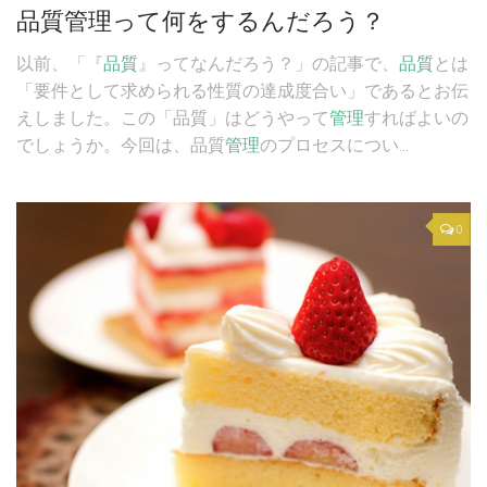
品質管理って何をするんだろう？
以前、「『
品質
』ってなんだろう？」の記事で、
品質
とは
「要件として求められる性質の達成度合い」であるとお伝
えしました。この「品質」はどうやって
管理
すればよいの
でしょうか。今回は、品質
管理
のプロセスについ...
0