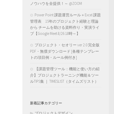
ノウハウを全提供！～ @ZOOM
Power Point 課題運営ルール＋Excel 課題
管理表 15年のプロジェクト経験と理論
から チームを助ける資料作り・実演ライ
ブ【Google Meet 8/26 18時～】
プロジェクト・セオリー ver 2.0 完全版
PDF・無償ダウンロード [各種テンプレー
トの項目例・ルール例付き]
【課題管理ツール：機能と使い方の紹
介】プロジェクトラーニング機能＆ツー
ルTIPS集 ｜ TIMESLIST（タイムズリスト）
新着記事カテゴリー
プロジェクトデザイン