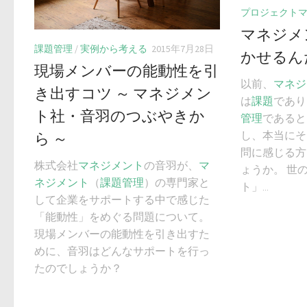
プロジェクト
マネジメ
課題管理
/
実例から考える
2015年7月28日
かせるん
現場メンバーの能動性を引
以前、
マネジ
き出すコツ ～ マネジメン
は
課題
であり
ト社・音羽のつぶやきか
管理
であると
し、本当にそ
ら ～
問に感じる方
株式会社
マネジメント
の音羽が、
マ
ょうか。 世
ネジメント
（
課題
管理
）の専門家と
ト」...
して企業をサポートする中で感じた
「能動性」をめぐる問題について。
現場メンバーの能動性を引き出すた
めに、音羽はどんなサポートを行っ
たのでしょうか？