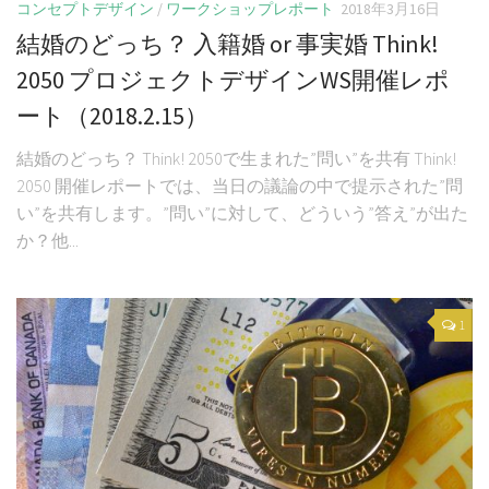
コンセプトデザイン
/
ワークショップレポート
2018年3月16日
結婚のどっち？ 入籍婚 or 事実婚 Think!
2050 プロジェクトデザインWS開催レポ
ート（2018.2.15）
結婚のどっち？ Think! 2050で生まれた”問い”を共有 Think!
2050 開催レポートでは、当日の議論の中で提示された”問
い”を共有します。”問い”に対して、どういう”答え”が出た
か？他...
1