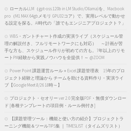
ローカルLLM（gpt-oss:120b in LM Studio/Ollama)を、Macbook
pro（M1 MAX 64gbメモリ GPU32コア）で、実用レベルで動かせ
る設定を探る。AI時代の「誰でもエンジニアプロジェクト？」
WBS・ガントチャート作成の実演ライブ（スケジュール管
理の解説付き、フルリモートワークにも対応） ～計画が苦
手な方も、スケジュール作りが初めての方も。7年以上のリモ
ートPM経験から実践ノウハウを全提供！～ @ZOOM
Power Point 課題運営ルール＋Excel 課題管理表 15年のプロ
ジェクト経験と理論から チームを助ける資料作り・実演ライ
ブ【Google Meet 8/26 18時～】
プロジェクト・セオリー ver 2.0 完全版PDF・無償ダウンロー
ド [各種テンプレートの項目例・ルール例付き]
【課題管理ツール：機能と使い方の紹介】プロジェクトラ
ーニング機能＆ツールTIPS集 ｜ TIMESLIST（タイムズリスト）