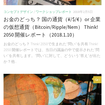
コンセプトデザイン
/
ワークショップレポート
2018年2月5日
お金のどっち？ 国の通貨（¥/$/€）or 企業
の仮想通貨（Bitcoin/Ripple/Nem） Think!
2050 開催レポート（2018.1.10）
お金のどっち？ Think! 2050で生まれた”問い”を共有 Think!
2050 開催レポートでは、当日の議論の中で提示された”問
い”を共有します。”問い”に対して、どういう”答え”が出た
か？他...
0