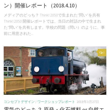
ン）開催レポート（2018.4.10）
メディアのどっち？ Think! 2050で生まれた”問い”を共有
Think! 2050 開催レポートでは、当日の対話の中で生まれ
た”問い”を共有します。学校の問題（問い）のように、事
前に用意された...
0
コンセプトデザイン
/
ワークショップレポート
2018年3月27日
電気のどっち？ 原発・化石燃料 or 自然エ