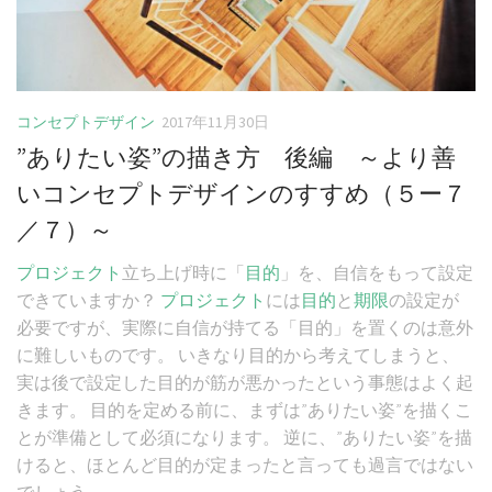
コンセプトデザイン
2017年11月30日
”ありたい姿”の描き方 後編 ～より善
いコンセプトデザインのすすめ（５ー７
／７）～
プロジェクト
立ち上げ時に「
目的
」を、自信をもって設定
できていますか？
プロジェクト
には
目的
と
期限
の設定が
必要ですが、実際に自信が持てる「目的」を置くのは意外
に難しいものです。 いきなり目的から考えてしまうと、
実は後で設定した目的が筋が悪かったという事態はよく起
きます。 目的を定める前に、まずは”ありたい姿”を描くこ
とが準備として必須になります。 逆に、”ありたい姿”を描
けると、ほとんど目的が定まったと言っても過言ではない
でしょう。