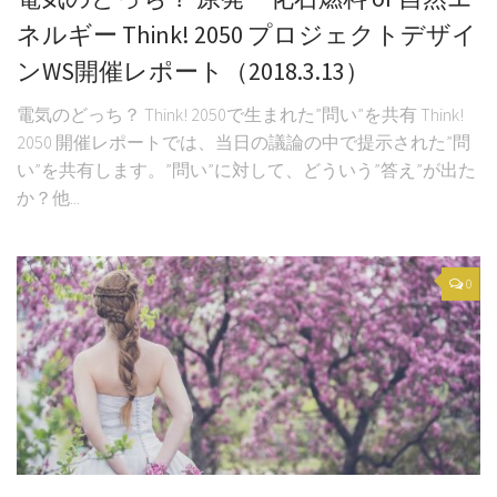
ネルギー Think! 2050 プロジェクトデザイ
ンWS開催レポート（2018.3.13）
電気のどっち？ Think! 2050で生まれた”問い”を共有 Think!
2050 開催レポートでは、当日の議論の中で提示された”問
い”を共有します。”問い”に対して、どういう”答え”が出た
か？他...
0