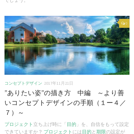
0
コンセプトデザイン
2017年11月21日
”ありたい姿”の描き方 中編 ～より善
いコンセプトデザインの手順（１ー４／
７）～
プロジェクト
立ち上げ時に「
目的
」を、自信をもって設定
できていますか？
プロジェクト
には
目的
と
期限
の設定が