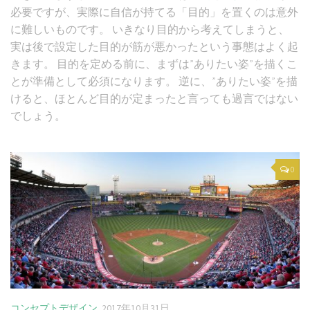
必要ですが、実際に自信が持てる「目的」を置くのは意外
に難しいものです。 いきなり目的から考えてしまうと、
実は後で設定した目的が筋が悪かったという事態はよく起
きます。 目的を定める前に、まずは”ありたい姿”を描くこ
とが準備として必須になります。 逆に、”ありたい姿”を描
けると、ほとんど目的が定まったと言っても過言ではない
でしょう。
0
コンセプトデザイン
2017年10月31日