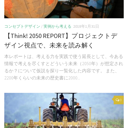
コンセプトデザイン
/
実例から考える
2018年1月31日
【Think! 2050 REPORT】プロジェクトデ
ザイン視点で、未来を読み解く
本レポートは、考える力を実践で使う延長として、今ある
情報で考えを尽くすとどういう未来（2050年）が想定され
るか？について仮説を探り一覧化した内容です。 また、
2200年くらいの未来の歴史書に2000...
0