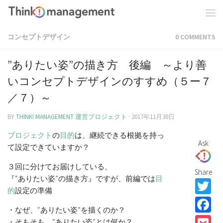
コンセプトデザイン
0 COMMENTS
”ありたい姿”の描き方 後編 ～より善
いコンセプトデザインのすすめ（５ー７
／７）～
BY
THINK! MANAGEMENT 運営プロジェクト
·
2017年11月30日
プロジェクト
の
目的
は、継続できる根拠を持っ
Ask
て設定できていますか？
３回に分けてお届けしている、
Share
『“ありたい姿”の描き方』ですが、前編では
目
T
的
設定の準備
F
・なぜ、“ありたい姿“を描くのか？
・そもそも、“ありたい姿“とは何か？