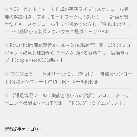
WBS・ガントチャート作成の実演ライブ（スケジュール管
理の解説付き、フルリモートワークにも対応） ～計画が苦
手な方も、スケジュール作りが初めての方も。7年以上のリモ
ートPM経験から実践ノウハウを全提供！～ @ZOOM
Power Point 課題運営ルール＋Excel 課題管理表 15年のプロ
ジェクト経験と理論から チームを助ける資料作り・実演ライ
ブ【Google Meet 8/26 18時～】
プロジェクト・セオリー ver 2.0 完全版PDF・無償ダウンロー
ド [各種テンプレートの項目例・ルール例付き]
【課題管理ツール：機能と使い方の紹介】プロジェクトラ
ーニング機能＆ツールTIPS集 ｜ TIMESLIST（タイムズリスト）
新着記事カテゴリー