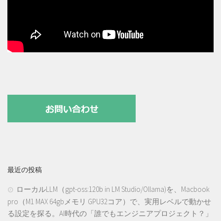
最近の投稿
ローカルLLM（gpt-oss:120b in LM Studio/Ollama)を、Macbook
pro（M1 MAX 64gbメモリ GPU32コア）で、実用レベルで動かせ
る設定を探る。AI時代の「誰でもエンジニアプロジェクト？」