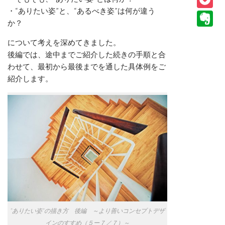
P
・“ありたい姿”と、“あるべき姿”は何が違う
E
か？
について考えを深めてきました。
後編では、途中までご紹介した続きの手順と合
わせて、最初から最後までを通した具体例をご
紹介します。
”ありたい姿”の描き方 後編 ～より善いコンセプトデザ
インのすすめ（５ー７／７）～