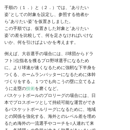
手順の（１．）と（２．）では、“ありたい
姿”としての対象を設定し、参照する他者か
ら“ありたい姿”を仮置きしました。
この手順では、仮置きした対象と“ありたい
姿”の差を比較して、何を足さなければいけな
いか、何を引けばよいかを考えます。
例えば、大谷選手の場合には、8球団からドラ
フト1位指名を獲るプロ野球選手になるため
に、より球速が速くなるために強靭な下半身を
つくる、ホームランバッターになるために体幹
づくりをする、１つでも向こうの塁に立てるよ
うに走塁の
技術
を磨くなど。
バスケットボールのプロリーグの場合には、日
本でプロスポーツとして持続可能な運営ができ
るバスケットボールリーグになるために、地域
との関係を強化する、海外とのレベル差を埋め
るため海外の一流選手やコーチを○人連れて来