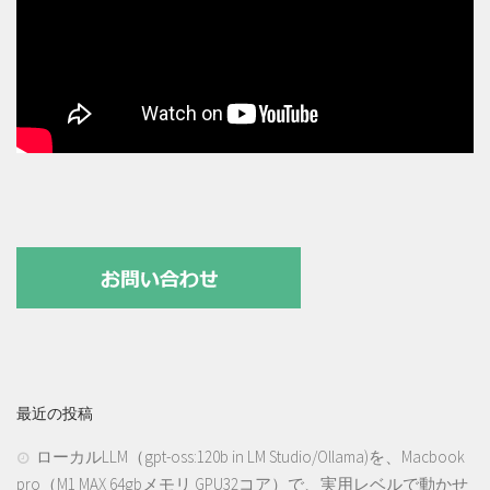
最近の投稿
ローカルLLM（gpt-oss:120b in LM Studio/Ollama)を、Macbook
pro（M1 MAX 64gbメモリ GPU32コア）で、実用レベルで動かせ