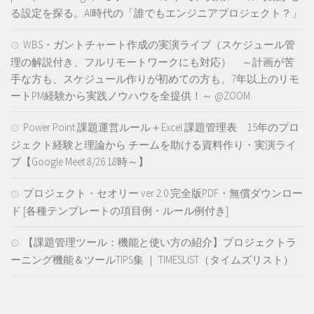
る設定を探る。AI時代の「誰でもエンジニアプロジェクト？」
WBS・ガントチャート作成の実演ライブ（スケジュール管
理の解説付き、フルリモートワークにも対応） ～計画が苦
手な方も、スケジュール作りが初めての方も。7年以上のリモ
ートPM経験から実践ノウハウを全提供！～ @ZOOM
Power Point 課題運営ルール＋Excel 課題管理表 15年のプロ
ジェクト経験と理論から チームを助ける資料作り・実演ライ
ブ【Google Meet 8/26 18時～】
プロジェクト・セオリー ver 2.0 完全版PDF・無償ダウンロー
ド [各種テンプレートの項目例・ルール例付き]
【課題管理ツール：機能と使い方の紹介】プロジェクトラ
ーニング機能＆ツールTIPS集 ｜ TIMESLIST（タイムズリスト）