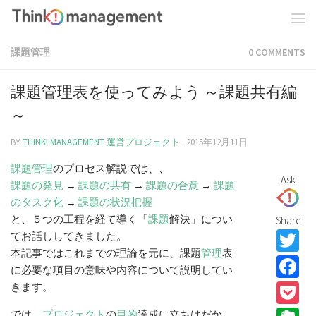
課題管理
0 COMMENTS
課題管理表を使ってみよう ～課題共有編
～
BY
THINK! MANAGEMENT 運営プロジェクト
·
2015年12月11日
課題
管理
のプロセス解説では、、
Ask
課題の発見
→
課題の共有
→
課題の合意
→
課題
のタスク化
→
課題の状況把握
と、５つの工程を経て導く「
課題
解決」につい
Share
T
てお話ししてきました。
本記事ではこれまでの理論を元に、課題
管理
表
F
に必要な項目の意味や内容について説明してい
P
きます。
では、
プロジェクト
の
目的
達成に立ちはだか