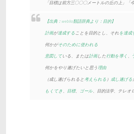
「目標は前方三〇〇〇メートルの丘の上」「
【出典：weblio類語辞典より：目的】
計画
が
達成する
ことを目的とし、それ
を達成
何かが
そのために
使われる
意図して
いる、または
計画
した
行動
を導く
、
何かをやり遂げたいと思う
理由
（成し遂げられると
考えられる
）
成し遂げる
もくてき
、
目標
、
ゴール
、
目的法学
、
テレオ