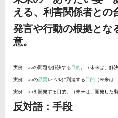
える、
利害関係者と
の
発言や行動の根拠とな
意。
実例：○○の問題を解決する
目的
。（未来は、解
実例：○○の
品質
レベルに到達する
目的
（未来は
実例：○○を開発する目的。（未来は、開発した
反対語：手段