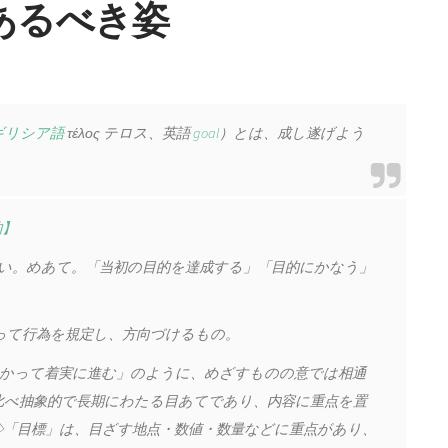
あるべき姿
ギリシア語
τέλος テロス、英語
goal
）とは、成し遂げよう
的】
い。めあて。「当初の目的を達成する」「目的にかなう」
って行為を規定し、方向づけるもの。
かって着実に進む」のように、めざすものの意では相通
比べ抽象的で長期にわたる目あてであり、内容に重点を置
◇「目標」は、目ざす地点・数値・数量などに重点があり、