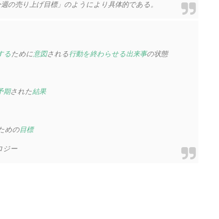
今週の売り上げ目標」のようにより具体的である。
する
ために
意図
される
行動
を終わらせる
出来事
の状態
予期
された
結果
ための
目標
ロジー