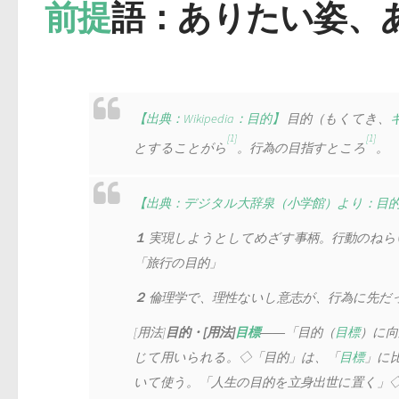
前提
語：ありたい姿、
【出典：Wikipedia：目的】
目的
（もくてき、
[1]
[1]
とすることがら
。行為の目指すところ
。
【出典：デジタル大辞泉（小学館）より：目
１
実現しようとしてめざす事柄。行動のねら
「旅行の目的」
２
倫理学で、理性ないし意志が、行為に先だ
[用法]
目的・[用法]
目標
――「目的（
目標
）に向
じて用いられる。◇「目的」は、「
目標
」に
いて使う。「人生の目的を立身出世に置く」