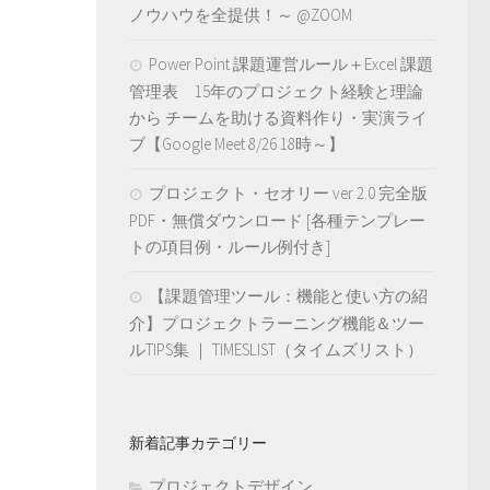
ノウハウを全提供！～ @ZOOM
Power Point 課題運営ルール＋Excel 課題
管理表 15年のプロジェクト経験と理論
から チームを助ける資料作り・実演ライ
ブ【Google Meet 8/26 18時～】
プロジェクト・セオリー ver 2.0 完全版
PDF・無償ダウンロード [各種テンプレー
トの項目例・ルール例付き]
【課題管理ツール：機能と使い方の紹
介】プロジェクトラーニング機能＆ツー
ルTIPS集 ｜ TIMESLIST（タイムズリスト）
新着記事カテゴリー
プロジェクトデザイン